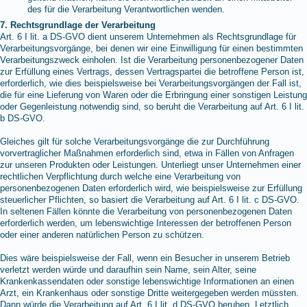
des für die Verarbeitung Verantwortlichen wenden.
7. Rechtsgrundlage der Verarbeitung
Art. 6 I lit. a DS-GVO dient unserem Unternehmen als Rechtsgrundlage für
Verarbeitungsvorgänge, bei denen wir eine Einwilligung für einen bestimmten
Verarbeitungszweck einholen. Ist die Verarbeitung personenbezogener Daten
zur Erfüllung eines Vertrags, dessen Vertragspartei die betroffene Person ist,
erforderlich, wie dies beispielsweise bei Verarbeitungsvorgängen der Fall ist,
die für eine Lieferung von Waren oder die Erbringung einer sonstigen Leistung
oder Gegenleistung notwendig sind, so beruht die Verarbeitung auf Art. 6 I lit.
b DS-GVO.
Gleiches gilt für solche Verarbeitungsvorgänge die zur Durchführung
vorvertraglicher Maßnahmen erforderlich sind, etwa in Fällen von Anfragen
zur unseren Produkten oder Leistungen. Unterliegt unser Unternehmen einer
rechtlichen Verpflichtung durch welche eine Verarbeitung von
personenbezogenen Daten erforderlich wird, wie beispielsweise zur Erfüllung
steuerlicher Pflichten, so basiert die Verarbeitung auf Art. 6 I lit. c DS-GVO.
In seltenen Fällen könnte die Verarbeitung von personenbezogenen Daten
erforderlich werden, um lebenswichtige Interessen der betroffenen Person
oder einer anderen natürlichen Person zu schützen.
Dies wäre beispielsweise der Fall, wenn ein Besucher in unserem Betrieb
verletzt werden würde und daraufhin sein Name, sein Alter, seine
Krankenkassendaten oder sonstige lebenswichtige Informationen an einen
Arzt, ein Krankenhaus oder sonstige Dritte weitergegeben werden müssten.
Dann würde die Verarbeitung auf Art. 6 I lit. d DS-GVO beruhen. Letztlich