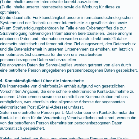
(1) die Inhalte unserer Internetseite korrekt auszuliefern,
(2) die Inhalte unserer Internetseite sowie die Werbung für diese zu
optimieren,
(3) die dauerhafte Funktionsfähigkeit unserer informationstechnologischen
Systeme und der Technik unserer Internetseite zu gewährleisten sowie
(4) um Strafverfolgungsbehörden im Falle eines Cyberangriffes die zur
Strafverfolgung notwendigen Informationen bereitzustellen. Diese anonym
erhobenen Daten und Informationen werden durch direktfonds24 daher
einerseits statistisch und ferner mit dem Ziel ausgewertet, den Datenschutz
und die Datensicherheit in unserem Unternehmen zu erhöhen, um letztlich
ein optimales Schutzniveau für die von uns verarbeiteten
personenbezogenen Daten sicherzustellen.
Die anonymen Daten der Server-Logfiles werden getrennt von allen durch
eine betroffene Person angegebenen personenbezogenen Daten gespeichert.
4. Kontaktmöglichkeit über die Internetseite
Die Internetseite von direktfonds24 enthält aufgrund von gesetzlichen
Vorschriften Angaben, die eine schnelle elektronische Kontaktaufnahme zu
unserem Unternehmen sowie eine unmittelbare Kommunikation mit uns
ermöglichen, was ebenfalls eine allgemeine Adresse der sogenannten
elektronischen Post (E-Mail-Adresse) umfasst.
Sofern eine betroffene Person per E-Mail oder über ein Kontaktformular den
Kontakt mit dem für die Verarbeitung Verantwortlichen aufnimmt, werden die
von der betroffenen Person übermittelten personenbezogenen Daten
automatisch gespeichert.
Solche auf freiwilliger Basis von einer betroffenen Person an den für die